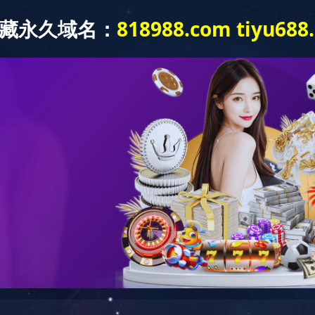
企业简介
产品展示
员工风采
物联网激光驱鸟器
YXF 系列智能新风系统