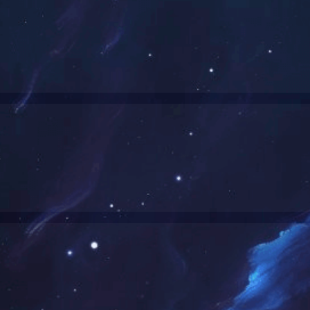
智能型风机
固定式安全作业登高平台