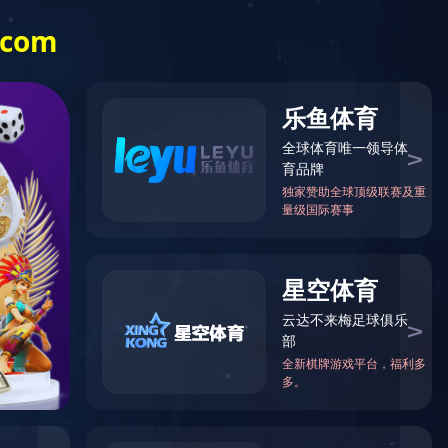
足球吧开户-官网
新闻中心
人才招聘
入口
4G高清单兵视频记录仪