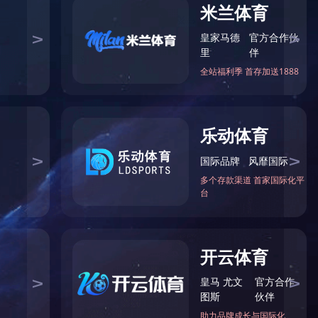
YCS系列霜柜露点除湿器