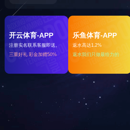
YDF
YF