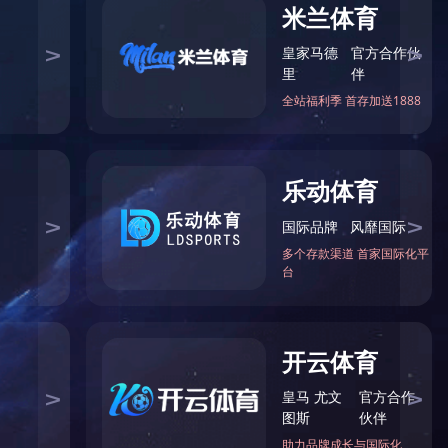
智能环境辅助监控系统平台