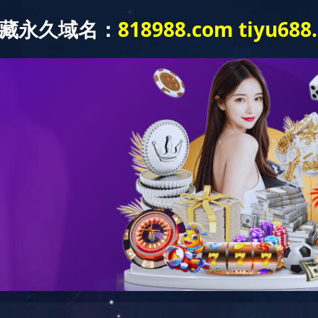
企业简介
产品展示
员工风采
能防外破警示球
智能井盖