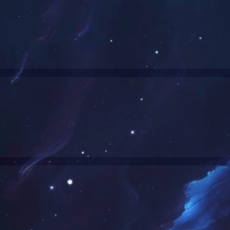
风动驱鸟器
超声波驱鸟器