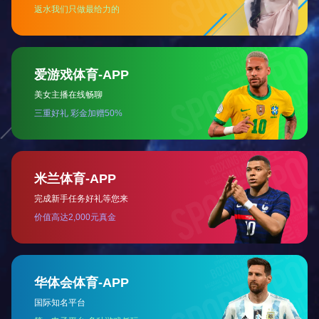
YRH环网柜设备防锈润滑剂