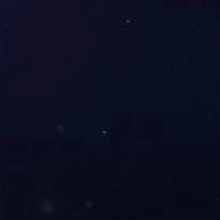
箱柜吸湿片
0512-69139677