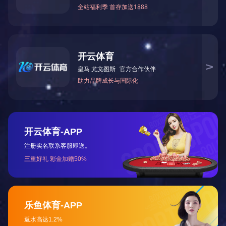
YSF设备元器件防凝露涂层
YFS防锈除锈稳定剂