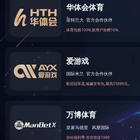
0512-69139677
0512-69139676
yuanfan
地址：江苏省苏州市三香路1298号万通大厦6F