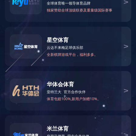
YQF电缆墙体密封组料
箱柜吸湿片
环保物联网监测
YFS防锈除锈稳定剂