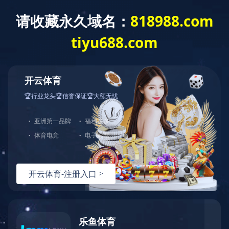
足球吧开户-官网入口
防凝露&除湿解决方案知多少
南方进入春夏交替时节是户外高低压开关柜、箱式变电站、电缆分支箱、开闭所、高铁专用箱变、环网柜、风力箱变、端子箱、汇控柜类设备最为潮湿的时候。设备内
部湿度大，在内外温差作用下极易在柜内和电子元器件表面产生凝露，对电气设备的使用寿命及电力系统稳定运行极为不利，易造成安全隐患。
01 凝露产生的现象
凝露是指当物体表面温度低于周围空气的露点温度（凝露温度）时，水蒸汽在物体表面冷凝的现象，而空气的露点温度与环境温度和相对湿度有关，因此物体是否发生
凝露，取决于环境温度、物体本身温度、相对湿度以及露点温度。
所以如何有效杜绝电缆沟里的水汽进入配电柜内是防止凝露产生的关键。
凝露产生的危害
02
1.湿度对绝缘强度的影响。
湿度偏高，降低了电气设备绝缘强度，空气中的水分附着在绝缘材料的表面，设备的绝缘强度进一步降低，甚至击穿;绝缘件表面的爬电闪络，造成进一步短路，乃至
引发火灾等不良事故。
2.湿度对霉菌生长的影响。
潮湿的空气有利于霉菌孢子发芽生长。霉菌形成后，霉菌细胞中含有大量的水分，当菌丝呈网状布满绝缘体表面时，产品绝缘性能大大降低。如果长期处在这样环境中
会腐蚀电路，将降低仪器精度，或造成设备故障，甚至烧毁仪器。
3.湿度对金属腐蚀的影响
。
电气设备中的导电金属、导磁硅钢片受到腐蚀后，将严重降低设备的性能和使用寿命。当相对湿度达到一定数值后，金属的腐蚀会突然加快，造成“生锈”等现象。影响
设备的使用寿命，尤其是开关久未操作时锈蚀现象会更加严重。
03 目前主要的防凝露措施
方法一：自动除湿装置
原理
：利用温度较低时空气中容纳的水分减少，多余的水分就会形成凝露，将凝结的水排出电柜外，保持电柜内部干燥。
优点
：体积小巧，专为小空间除湿制造；智能化控制，设定启动湿度阀值后，自动运行，超频技术，除湿量大；故障代码显示功能，维护简单 ；数据通讯功能。
方法二：传统防火泥、防火板、阻火包等材料进行封堵
原理
：封堵电缆沟，杜绝水汽主要来源。
缺点
：材料含有卤素，长时间会腐蚀电缆表层。防火泥冬天易开裂，夏天温度高易流挂，无法有效封堵孔洞、隔绝水气。密封不严，不能防止电缆沟水气进入电缆室。
方法三：水泥封堵
原理
：封堵电缆沟，杜绝水汽主要来源。
缺点
：密封不严，不能防止电缆沟水气进入电缆室，且无法进行二次施工。
方法四：防凝露密封材料封堵
原理
：利用液体流动性对平面进行密封，当液体材料沉浸于各缝隙和孔洞中后胀发、凝胶，同时利用其膨胀过程中产生的挤压力，在纵向形成密封体系，从而实现“气
密性”密封效果。
优点
：主要应用于各种底盘、进线电力柜封堵，起到防凝露、防小动物、防湿气进入的作用，并且可以应用于电缆夹层进行不停电作业。
04 案例展示