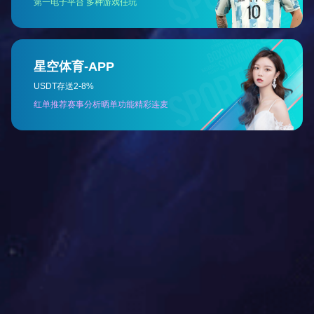
永远积极向上，
永远热泪盈眶，
永远豪情满怀，
永远坦坦荡荡。