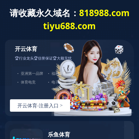
足球吧开户-官网入口
凝心聚力，快乐同行
日光不知春已过，风暖连阳始觉夏。春天随着落花走了，夏天披着一身的绿叶儿在暖风儿里跳动着来了，树影斑驳，蝉鸣渐起，在时间的周转中，远帆人又一个全新的
故事，开始了。
为了加强全体员工的团队争先意识，增强交流，促进理解，同时也为了舒缓员工的脑力，体力，精神压力，丰富节假日的生活、完善公司福利并感谢员工在工作中辛勤
的付出和努力的工作，公司决定由总经理张莹女士率队开始为期五天的桂林旅游活动，用祖国的大好风光感染员工的身心，更好的调动员工对工作的积极性。
阅一路风景，
拓一片天空。
让步伐跟上梦想，
让青春携手远帆。